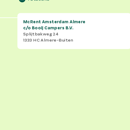
McRent Amsterdam Almere
c/o
Booij Campers B.V.
Splijtbakweg 24
1333 HC
Almere-Buiten